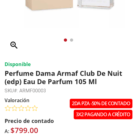
zoom_in
Disponible
Perfume Dama Armaf Club De Nuit
(edp) Eau De Parfum 105 Ml
SKU#: ARMF00003
Valoración
2DA PZA -50% DE CONTADO
3X2 PAGANDO A CRÉDITO
Precio de contado
$799.00
A: