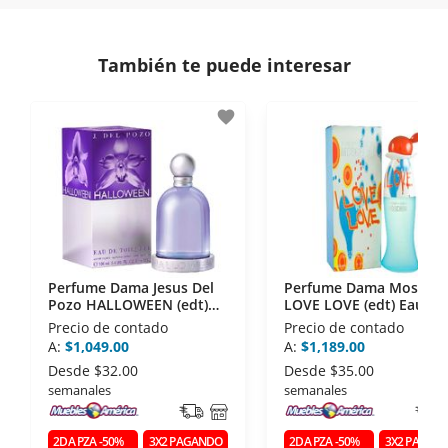
comunicación de nuestros clientes.
Si necesitas mayor detalle de tu garantía,
consulta los términos y condiciones
aquí
.
Contamos con:
También te puede interesar
- Certificados de seguridad SSL y Encriptación 3D.
- Sello de confianza correspondiente,
favorite
disposiciones legales y Códigos de Ética de la
Asociación Mexicana de Internet (AIMX).
- Nos encontramos en la lista de socios Activos de
la Asociación de Internet.MX.
Perfume Dama Jesus Del
Perfume Dama Moschin
Pozo HALLOWEEN (edt)
LOVE LOVE (edt) Eau De
Eau De Toilette 100 Ml
Toilette 100 Ml
Precio de contado
Precio de contado
A:
$1,049.00
A:
$1,189.00
Desde
$32.00
Desde
$35.00
semanales
semanales
2DA PZA -50%
3X2 PAGANDO
2DA PZA -50%
3X2 PAGAN