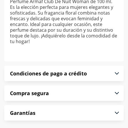
Perfume Armaf Club De Nuit Woman de 100 ml.
Es la elección perfecta para mujeres elegantes y
sofisticadas. Su fragancia floral combina notas
frescas y delicadas que evocan feminidad y
encanto. Ideal para cualquier ocasión, este
perfume destaca por su duración y su distintivo
toque de lujo. ¡Adquiérelo desde la comodidad de
tu hogar!
Condiciones de pago a crédito
Precio calculado a 52 semanas abonando
Compra segura
puntualmente. Al finalizar tu compra generas el
2% en monedero electrónico.
En Muebles América te informamos que tu
*Sujeto a aprobación de crédito conforme a
Garantías
compra es segura de principio a fin.
norma de Muebles América.
Protegemos la seguridad de información y
En Muebles América nos interesa tu satisfacción.