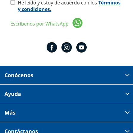
He leído y estoy de acuerdo con los
Términos
y condiciones.
Escríbenos por WhatsApp
Conócenos
Domicilio del corporativo:
Ayuda
Av 18 de marzo # 309. Colonia la Nogalera.
Código postal 44470 Guadalajara, Jalisco, México
Cómo comprar
Más
Tiendas
Credilana
Facturación electrónica
Aviso de privacidad
Centro de ayuda
Contáctanos