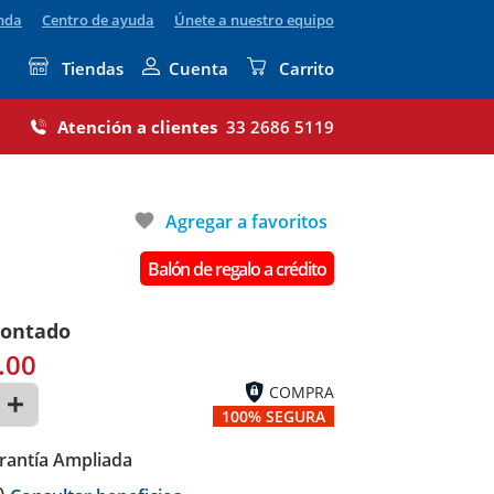
enda
Centro de ayuda
Únete a nuestro equipo
Tiendas
Cuenta
Carrito
Atención a clientes
33 2686 5119
favorite
Agregar a favoritos
Balón de regalo a crédito
contado
.00
COMPRA
100% SEGURA
rantía Ampliada