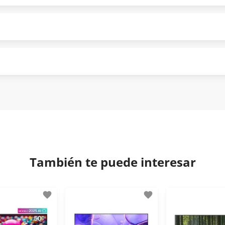
ndo puntualmente. Al finalizar tu compra generas el 2% en
forme a norma de Muebles América.
 tu compra es segura de principio a fin.
ión y comunicación de nuestros clientes.
tisfacción. Si necesitas mayor detalle de tu garantía, cons
iptación 3D.
 disposiciones legales y Códigos de Ética de la Asociación M
os Activos de la Asociación de Internet.MX.
También te puede interesar
favorite
favorite