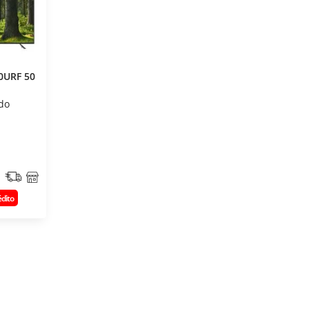
50URF 50
do
édito