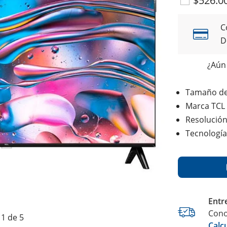
$526.0
C
D
¿Aún 
Tamaño de
Marca TCL
Resolució
Tecnologí
Entr
Cono
1 de 5
Calc