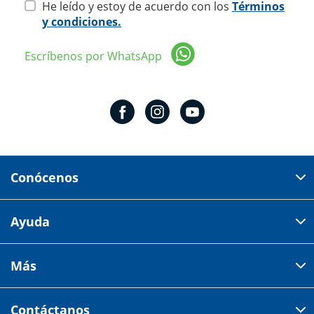
He leído y estoy de acuerdo con los
Términos
y condiciones.
Escríbenos por WhatsApp
Conócenos
Domicilio del corporativo:
Ayuda
Av 18 de marzo # 309. Colonia la Nogalera.
Código postal 44470 Guadalajara, Jalisco, México
Cómo comprar
Más
Tiendas
Credilana
Facturación electrónica
Aviso de privacidad
Centro de ayuda
Contáctanos