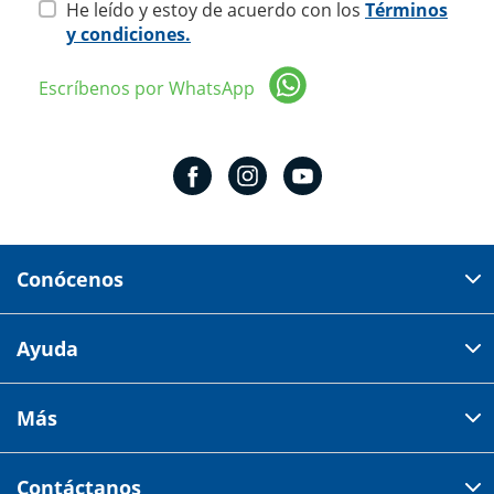
He leído y estoy de acuerdo con los
Términos
y condiciones.
Escríbenos por WhatsApp
Conócenos
Domicilio del corporativo:
Ayuda
Av 18 de marzo # 309. Colonia la Nogalera.
Código postal 44470 Guadalajara, Jalisco, México
Cómo comprar
Más
Tiendas
Credilana
Facturación electrónica
Aviso de privacidad
Centro de ayuda
Contáctanos