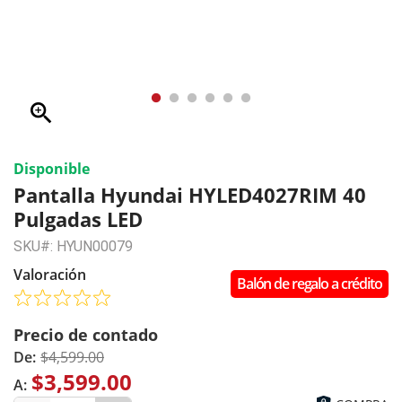
zoom_in
Disponible
Pantalla Hyundai HYLED4027RIM 40
Pulgadas LED
SKU#: HYUN00079
Valoración
Balón de regalo a crédito
Precio de contado
De:
$4,599.00
$3,599.00
A: