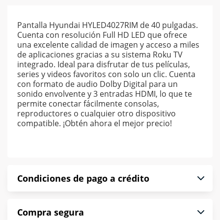
Pantalla Hyundai HYLED4027RIM de 40 pulgadas.
Cuenta con resolución Full HD LED que ofrece
una excelente calidad de imagen y acceso a miles
de aplicaciones gracias a su sistema Roku TV
integrado. Ideal para disfrutar de tus películas,
series y videos favoritos con solo un clic. Cuenta
con formato de audio Dolby Digital para un
sonido envolvente y 3 entradas HDMI, lo que te
permite conectar fácilmente consolas,
reproductores o cualquier otro dispositivo
compatible. ¡Obtén ahora el mejor precio!
Condiciones de pago a crédito
Precio calculado a 52 semanas abonando
Compra segura
puntualmente. Al finalizar tu compra generas el