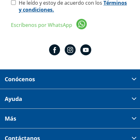
He leído y estoy de acuerdo con los
Términos
y condiciones.
Escríbenos por WhatsApp
Conócenos
Domicilio del corporativo:
Ayuda
Av 18 de marzo # 309. Colonia la Nogalera.
Código postal 44470 Guadalajara, Jalisco, México
Cómo comprar
Más
Tiendas
Credilana
Facturación electrónica
Aviso de privacidad
Centro de ayuda
Contáctanos