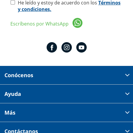
He leído y estoy de acuerdo con los
Términos
y condiciones.
Escríbenos por WhatsApp
Conócenos
Domicilio del corporativo:
Ayuda
Av 18 de marzo # 309. Colonia la Nogalera.
Código postal 44470 Guadalajara, Jalisco, México
Cómo comprar
Más
Tiendas
Credilana
Facturación electrónica
Aviso de privacidad
Centro de ayuda
Contáctanos