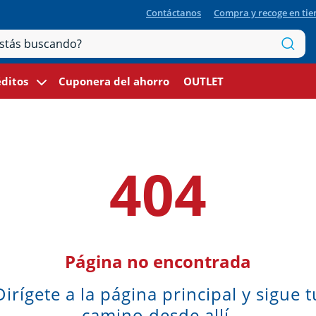
Contáctanos
Compra y recoge en ti
ditos
Cuponera del ahorro
OUTLET
404
Página no encontrada
Dirígete a la página principal y sigue t
camino desde allí.