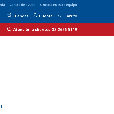
enda
Centro de ayuda
Únete a nuestro equipo
Tiendas
Cuenta
Carrito
Atención a clientes
33 2686 5119
u