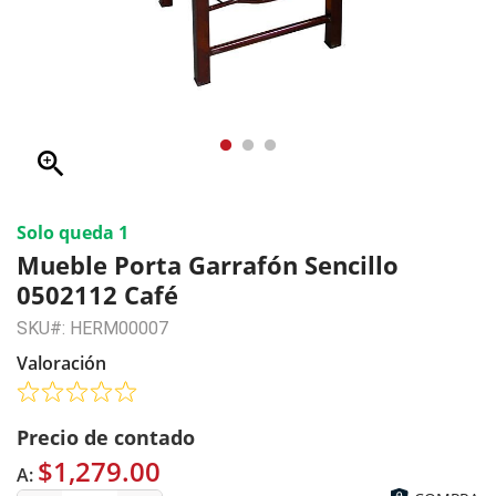
zoom_in
Solo queda 1
Mueble Porta Garrafón Sencillo
0502112 Café
SKU#: HERM00007
Valoración
Precio de contado
$1,279.00
A: