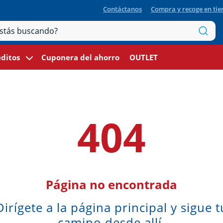
Contáctanos
Compra y recoge en ti
ditos
Cuponera del ahorro
OUTLET
404
Página no encontrada
Dirígete a la página principal y sigue t
camino desde allí.