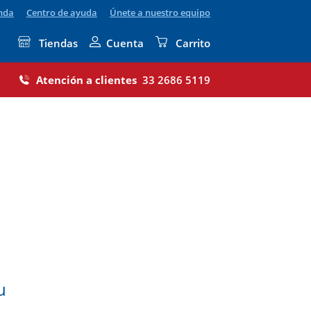
enda
Centro de ayuda
Únete a nuestro equipo
Tiendas
Cuenta
Carrito
Atención a clientes
33 2686 5119
u