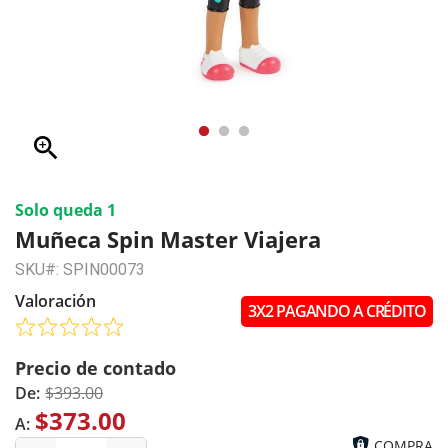
zoom_in
Solo queda 1
Muñeca Spin Master Viajera
SKU#: SPIN00073
Valoración
3X2 PAGANDO A CRÉDITO
Precio de contado
De:
$393.00
$373.00
A:
COMPRA