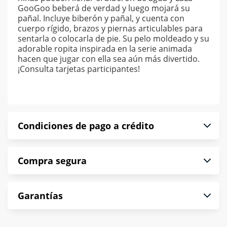
GooGoo beberá de verdad y luego mojará su
pañal. Incluye biberón y pañal, y cuenta con
cuerpo rígido, brazos y piernas articulables para
sentarla o colocarla de pie. Su pelo moldeado y su
adorable ropita inspirada en la serie animada
hacen que jugar con ella sea aún más divertido.
¡Consulta tarjetas participantes!
Condiciones de pago a crédito
Precio calculado a 52 semanas abonando
Compra segura
puntualmente. Al finalizar tu compra generas el
2% en monedero electrónico.
En Muebles América te informamos que tu
*Sujeto a aprobación de crédito conforme a
Garantías
compra es segura de principio a fin.
norma de Muebles América.
Protegemos la seguridad de información y
En Muebles América nos interesa tu satisfacción.
comunicación de nuestros clientes.