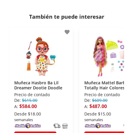
Si necesitas mayor detalle de tu garantía,
consulta los términos y condiciones
aquí
.
Contamos con:
También te puede interesar
- Certificados de seguridad SSL y Encriptación 3D.
- Sello de confianza correspondiente,
favorite
disposiciones legales y Códigos de Ética de la
Asociación Mexicana de Internet (AIMX).
- Nos encontramos en la lista de socios Activos de
la Asociación de Internet.MX.
Muñeca Hasbro Ba Lil
Muñeca Mattel Barbie
Dreamer Dootie Doodle
Totally Hair Colores.
Precio de contado
Precio de contado
De:
$615.00
De:
$609.00
$584.00
$487.00
A:
A:
Desde
$18.00
Desde
$15.00
semanales
semanales