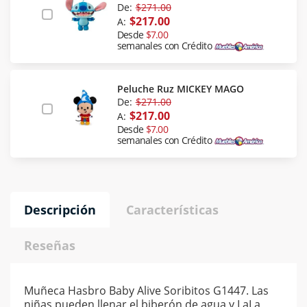
De:
$271.00
$217.00
A:
Desde
$7.00
semanales con Crédito
Peluche Ruz MICKEY MAGO
De:
$271.00
$217.00
A:
Desde
$7.00
semanales con Crédito
Descripción
Características
Reseñas
Muñeca Hasbro Baby Alive Soribitos G1447. Las
niñas pueden llenar el biberón de agua y LaLa