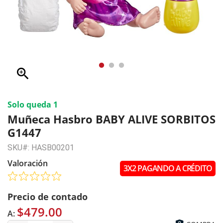
zoom_in
Solo queda 1
Muñeca Hasbro BABY ALIVE SORBITOS
G1447
SKU#: HASB00201
Valoración
3X2 PAGANDO A CRÉDITO
Precio de contado
$479.00
A: