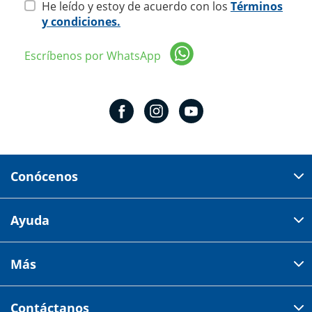
He leído y estoy de acuerdo con los
Términos
y condiciones.
Escríbenos por WhatsApp
Conócenos
Domicilio del corporativo:
Ayuda
Av 18 de marzo # 309. Colonia la Nogalera.
Código postal 44470 Guadalajara, Jalisco, México
Cómo comprar
Más
Tiendas
Credilana
Facturación electrónica
Aviso de privacidad
Centro de ayuda
Contáctanos