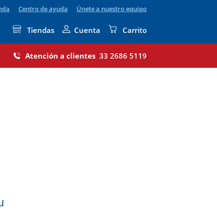
enda
Centro de ayuda
Únete a nuestro equipo
Tiendas
Cuenta
Carrito
Atención a clientes
33 2686 5119
u