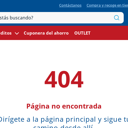
Contáctanos
Compra y recoge en ti
ditos
Cuponera del ahorro
OUTLET
404
Página no encontrada
Dirígete a la página principal y sigue t
camino desde allí.