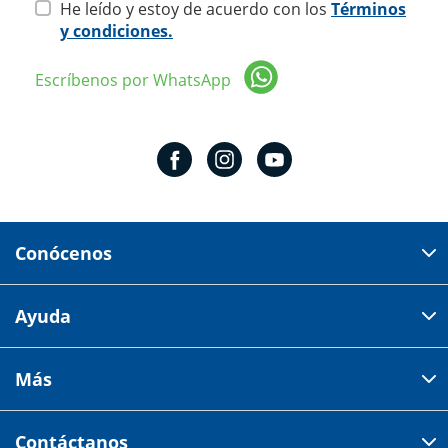
He leído y estoy de acuerdo con los
Términos
y condiciones.
Escríbenos por WhatsApp
Conócenos
Domicilio del corporativo:
Ayuda
Av 18 de marzo # 309. Colonia la Nogalera.
Código postal 44470 Guadalajara, Jalisco, México
Cómo comprar
Más
Tiendas
Credilana
Facturación electrónica
Aviso de privacidad
Centro de ayuda
Contáctanos