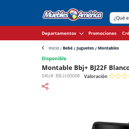
Departamentos
Promociones
Cré
Inicio
Bebé
Juguetes
Montables
Disponible
Montable Bbj+ BJ22F Blanc
SKU#: BBJ+00008
Valoración