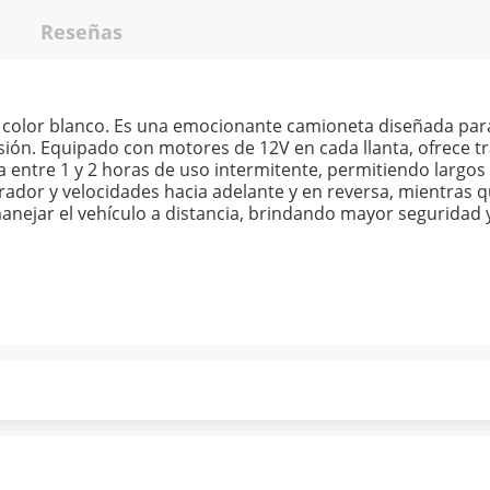
Reseñas
n color blanco. Es una emocionante camioneta diseñada para 
sión. Equipado con motores de 12V en cada llanta, ofrece tr
 entre 1 y 2 horas de uso intermitente, permitiendo largo
dor y velocidades hacia adelante y en reversa, mientras 
anejar el vehículo a distancia, brindando mayor seguridad y
ndo puntualmente. Al finalizar tu compra generas el 2% en
forme a norma de Muebles América.