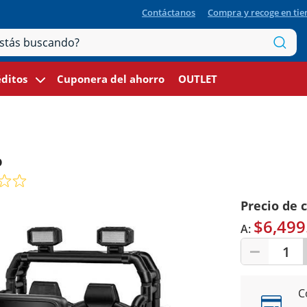
Contáctanos
Compra y recoge en ti
ditos
Cuponera del ahorro
OUTLET
o
Precio de 
$6,499
A:
1
C