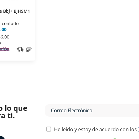
e Bbj+ BJHSM1
e contado
.00
86.00
s
o lo que
 ti.
He leído y estoy de acuerdo con los