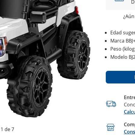
D
¿Aún 
Edad suger
Marca BBJ
Peso (kilo
Modelo BJ
Entr
Cono
Calc
Comp
1 de 7
Cons