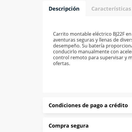
Descripción
Características
Carrito montable eléctrico BJ22F e
aventuras seguras y llenas de diver
desempeño. Su batería proporciona
conducirlo manualmente con acelera
control remoto para supervisar y m
ofertas.
Condiciones de pago a crédito
Precio calculado a 52 semanas abona
Compra segura
*Sujeto a aprobación de crédito con