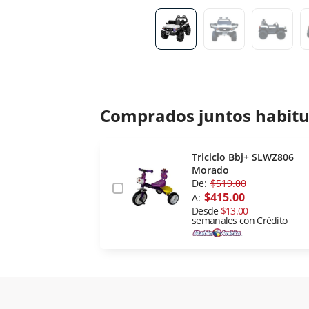
Comprados juntos habit
Triciclo Bbj+ SLWZ806
Morado
De:
$519.00
$415.00
A:
Desde
$13.00
semanales con Crédito