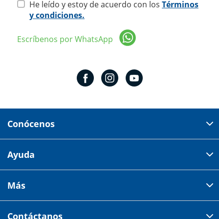
He leído y estoy de acuerdo con los
Términos
y condiciones.
Escríbenos por WhatsApp
Conócenos
Domicilio del corporativo:
Ayuda
Av 18 de marzo # 309. Colonia la Nogalera.
Código postal 44470 Guadalajara, Jalisco, México
Cómo comprar
Más
Tiendas
Credilana
Facturación electrónica
Aviso de privacidad
Centro de ayuda
Contáctanos