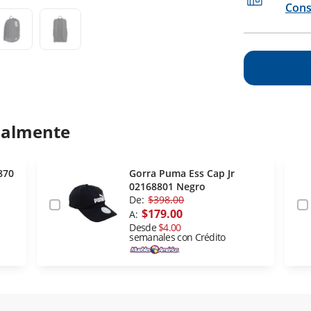
Cons
ualmente
870
Gorra Puma Ess Cap Jr
02168801 Negro
De:
$398.00
$179.00
A:
Desde
$4.00
semanales con Crédito