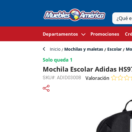
Departamentos
Promociones
Cré
Inicio
Mochilas y maletas
Escolar
Moc
Solo queda 1
Mochila Escolar Adidas HS
SKU#: ADID03008
Valoración