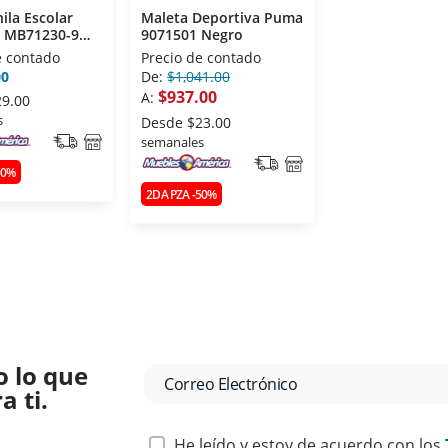
ila Escolar
Maleta Deportiva Puma
 MB71230-9
9071501 Negro
e contado
Precio de contado
00
De:
$1,041.00
$937.00
A:
29.00
s
Desde
$23.00
semanales
50%
2DA PZA -50%
o lo que
 ti.
He leído y estoy de acuerdo con los