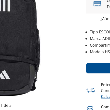
C
D
¿Aún 
Tipo ESCO
Marca ADI
Compartim
Modelo HS
Entr
Cono
Calc
1 de 3
Comp