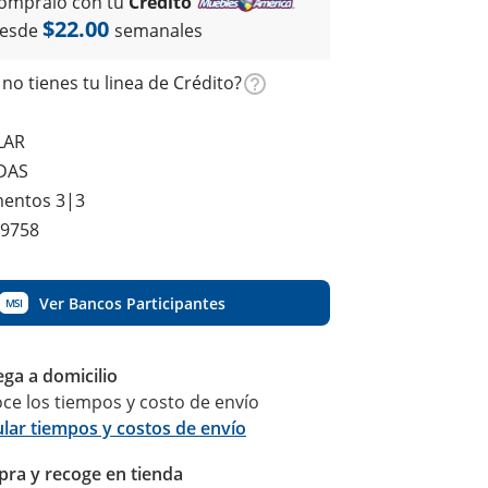
ómpralo con tu
Crédito
$22.00
esde
semanales
no tienes tu linea de Crédito?
LAR
DAS
entos 3|3
9758
Ver Bancos Participantes
MSI
ega a domicilio
ce los tiempos y costo de envío
ular tiempos y costos de envío
ra y recoge en tienda
Calcular