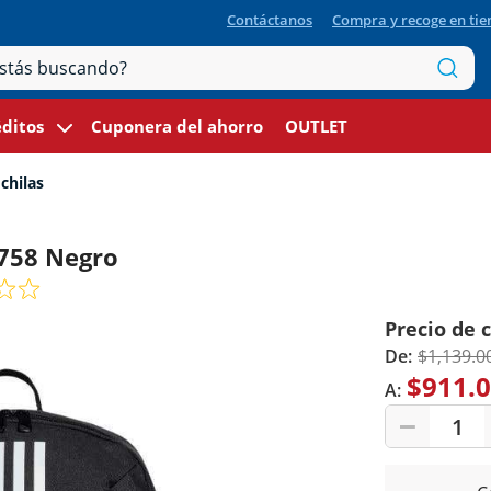
Contáctanos
Compra y recoge en ti
ditos
Cuponera del ahorro
OUTLET
hilas
9758 Negro
Precio de 
De:
$1,139.0
$911.
A:
1