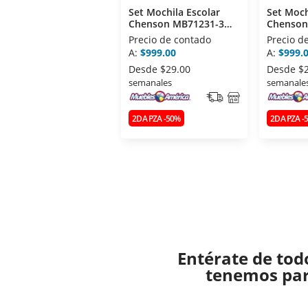
Set Mochila Escolar
Set Moch
Chenson MB71231-3
Chenson
Negro
Azul
Precio de contado
Precio d
A:
$999.00
A:
$999.
Desde
$29.00
Desde
$
semanales
semanale
2DA PZA -50%
2DA PZA -
Entérate de tod
tenemos para