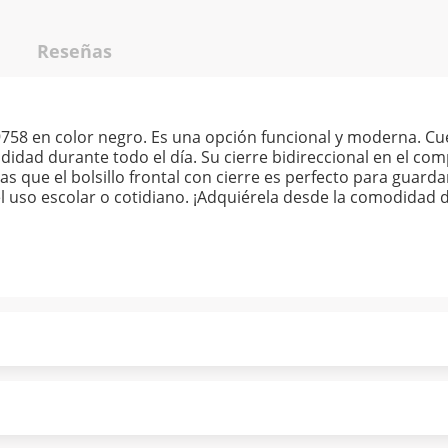
Reseñas
758 en color negro. Es una opción funcional y moderna. Cu
ad durante todo el día. Su cierre bidireccional en el compa
as que el bolsillo frontal con cierre es perfecto para guarda
 el uso escolar o cotidiano. ¡Adquiérela desde la comodidad 
ndo puntualmente. Al finalizar tu compra generas el 2% en
forme a norma de Muebles América.