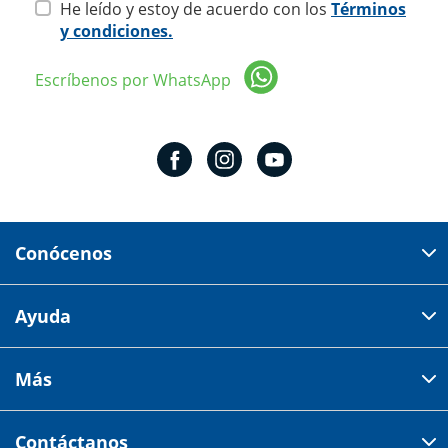
He leído y estoy de acuerdo con los
Términos
y condiciones.
Escríbenos por WhatsApp
Conócenos
Domicilio del corporativo:
Ayuda
Av 18 de marzo # 309. Colonia la Nogalera.
Código postal 44470 Guadalajara, Jalisco, México
Cómo comprar
Más
Tiendas
Credilana
Facturación electrónica
Aviso de privacidad
Centro de ayuda
Contáctanos