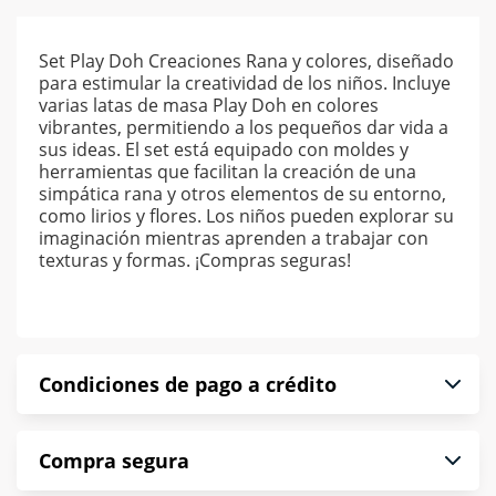
Set Play Doh Creaciones Rana y colores, diseñado
para estimular la creatividad de los niños. Incluye
varias latas de masa Play Doh en colores
vibrantes, permitiendo a los pequeños dar vida a
sus ideas. El set está equipado con moldes y
herramientas que facilitan la creación de una
simpática rana y otros elementos de su entorno,
como lirios y flores. Los niños pueden explorar su
imaginación mientras aprenden a trabajar con
texturas y formas. ¡Compras seguras!
Condiciones de pago a crédito
Precio calculado a 52 semanas abonando
Compra segura
puntualmente. Al finalizar tu compra generas el
2% en monedero electrónico.