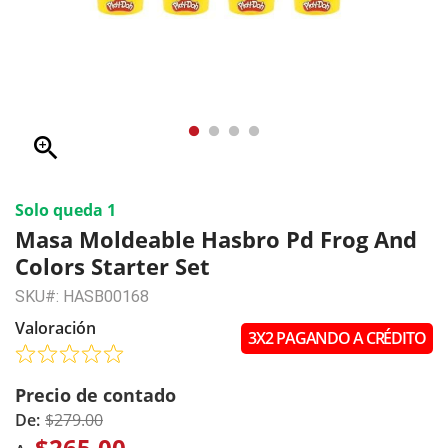
zoom_in
Solo queda 1
Masa Moldeable Hasbro Pd Frog And
Colors Starter Set
SKU#: HASB00168
Valoración
3X2 PAGANDO A CRÉDITO
Precio de contado
De:
$279.00
$265.00