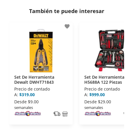
consulta los términos y condiciones
aquí
.
Contamos con:
También te puede interesar
- Certificados de seguridad SSL y Encriptación 3D.
- Sello de confianza correspondiente,
favorite
disposiciones legales y Códigos de Ética de la
Asociación Mexicana de Internet (AIMX).
- Nos encontramos en la lista de socios Activos de
la Asociación de Internet.MX.
Set De Herramienta
Set De Herramienta Ku
Dewalt DWHT71843
H5688A 122 Piezas
Precio de contado
Precio de contado
A:
$319.00
A:
$999.00
Desde
$9.00
Desde
$29.00
semanales
semanales