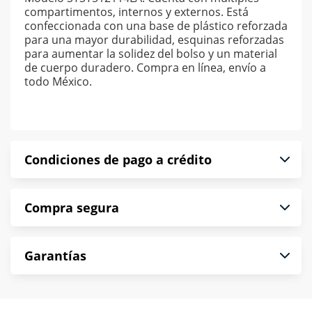
compartimentos, internos y externos. Está
confeccionada con una base de plástico reforzada
para una mayor durabilidad, esquinas reforzadas
para aumentar la solidez del bolso y un material
de cuerpo duradero. Compra en línea, envío a
todo México.
Condiciones de pago a crédito
Precio calculado a 52 semanas abonando
Compra segura
puntualmente. Al finalizar tu compra generas el
2% en monedero electrónico.
En Muebles América te informamos que tu
*Sujeto a aprobación de crédito conforme a
Garantías
compra es segura de principio a fin.
norma de Muebles América.
Protegemos la seguridad de información y
En Muebles América nos interesa tu satisfacción.
comunicación de nuestros clientes.
Si necesitas mayor detalle de tu garantía,