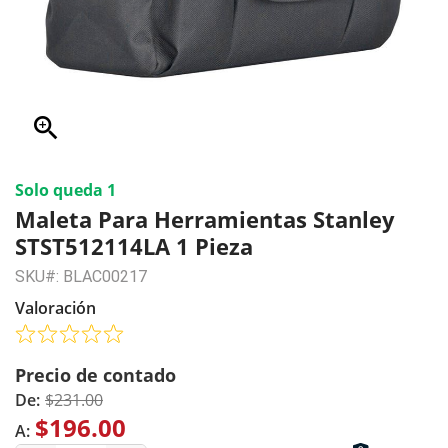
zoom_in
Solo queda 1
Maleta Para Herramientas Stanley
STST512114LA 1 Pieza
SKU#: BLAC00217
Valoración
Precio de contado
De:
$231.00
$196.00
A: