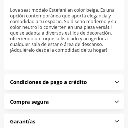
Love seat modelo Estefani en color beige. Es una
opción contemporánea que aporta elegancia y
comodidad a tu espacio. Su diseño moderno y su
color neutro lo convierten en una pieza versátil
que se adapta a diversos estilos de decoración,
ofreciendo un toque sofisticado y acogedor a
cualquier sala de estar o área de descanso.
¡Adquiérelo desde la comodidad de tu hogar!
Condiciones de pago a crédito
Precio calculado a 52 semanas abonando
Compra segura
puntualmente. Al finalizar tu compra generas el
2% en monedero electrónico.
En Muebles América te informamos que tu
*Sujeto a aprobación de crédito conforme a
Garantías
compra es segura de principio a fin.
norma de Muebles América.