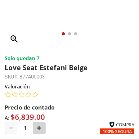
zoom_in
Solo quedan 7
Love Seat Estefani Beige
SKU#: 877A00003
Valoración
Precio de contado
$6,839.00
A:
COMPRA
1
100% SEGURA