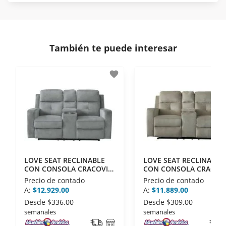
Protegemos la seguridad de información y
En Muebles América nos interesa tu satisfacción.
comunicación de nuestros clientes.
Si necesitas mayor detalle de tu garantía,
consulta los términos y condiciones
aquí
.
Contamos con:
También te puede interesar
- Certificados de seguridad SSL y Encriptación 3D.
- Sello de confianza correspondiente,
favorite
disposiciones legales y Códigos de Ética de la
Asociación Mexicana de Internet (AIMX).
- Nos encontramos en la lista de socios Activos de
la Asociación de Internet.MX.
LOVE SEAT RECLINABLE
LOVE SEAT RECLINABLE
CON CONSOLA CRACOVIA
CON CONSOLA CRACOV
SG18 GRIS
SG18 BEIGE
Precio de contado
Precio de contado
A:
$12,929.00
A:
$11,889.00
Desde
$336.00
Desde
$309.00
semanales
semanales