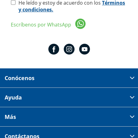
He leído y estoy de acuerdo con los
Términos
y condiciones.
Escríbenos por WhatsApp
Conócenos
Domicilio del corporativo:
Ayuda
Av 18 de marzo # 309. Colonia la Nogalera.
Código postal 44470 Guadalajara, Jalisco, México
Cómo comprar
Más
Tiendas
Credilana
Facturación electrónica
Aviso de privacidad
Centro de ayuda
Contáctanos