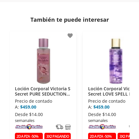
comunicación de nuestros clientes.
Si necesitas mayor detalle de tu garantía,
consulta los términos y condiciones
aquí
.
Contamos con:
También te puede interesar
- Certificados de seguridad SSL y Encriptación 3D.
- Sello de confianza correspondiente,
favorite
disposiciones legales y Códigos de Ética de la
Asociación Mexicana de Internet (AIMX).
- Nos encontramos en la lista de socios Activos de
la Asociación de Internet.MX.
Loción Corporal Victoria S
Loción Corporal Victori
Secret PURE SEDUCTION
Secret LOVE SPELL LAC
250 Ml
250 Ml
Precio de contado
Precio de contado
A:
$459.00
A:
$459.00
Desde
$14.00
Desde
$14.00
semanales
semanales
2DA PZA -50%
3X2 PAGANDO
2DA PZA -50%
3X2 PAGAN