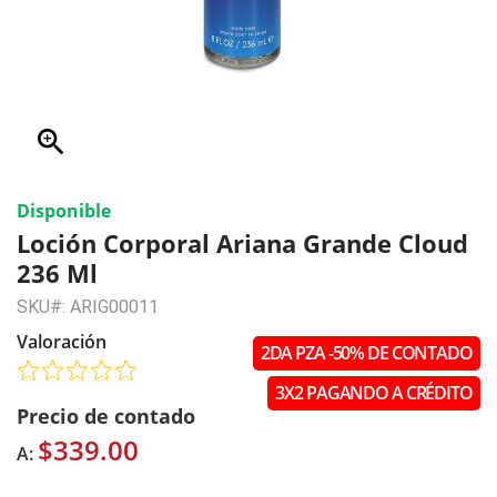
zoom_in
Disponible
Loción Corporal Ariana Grande Cloud
236 Ml
SKU#: ARIG00011
Valoración
2DA PZA -50% DE CONTADO
3X2 PAGANDO A CRÉDITO
Precio de contado
$339.00
A: