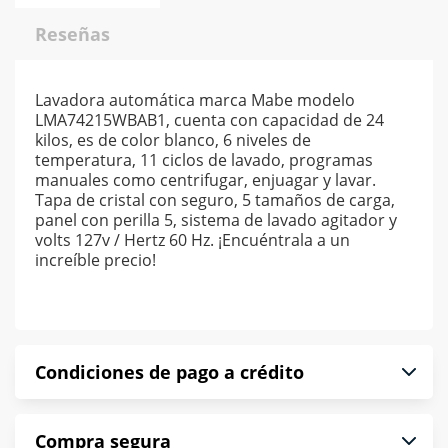
Reseñas
Lavadora automática marca Mabe modelo
LMA74215WBAB1, cuenta con capacidad de 24
kilos, es de color blanco, 6 niveles de
temperatura, 11 ciclos de lavado, programas
manuales como centrifugar, enjuagar y lavar.
Tapa de cristal con seguro, 5 tamaños de carga,
panel con perilla 5, sistema de lavado agitador y
volts 127v / Hertz 60 Hz. ¡Encuéntrala a un
increíble precio!
Condiciones de pago a crédito
Precio calculado a 52 semanas abonando
Compra segura
puntualmente. Al finalizar tu compra generas el