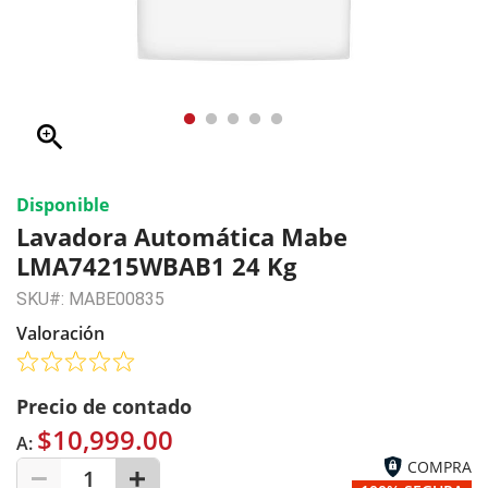
zoom_in
Disponible
Lavadora Automática Mabe
LMA74215WBAB1 24 Kg
SKU#: MABE00835
Valoración
Precio de contado
$10,999.00
A:
COMPRA
1