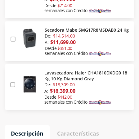
Desde
$714.00
semanales con Crédito
Secadora Mabe SMG17R8MSDAB0 24 Kg
De:
$14,514.00
$11,699.00
A:
Desde
$351.00
semanales con Crédito
Lavasecadora Haier CHA1810DXDG0 18
Kg 10 Kg Diamond Gray
De:
$18,309.00
$16,399.00
A:
Desde
$442.00
semanales con Crédito
Descripción
Características