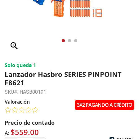
zoom_in
Solo queda 1
Lanzador Hasbro SERIES PINPOINT
F8621
SKU#: HASB00191
Valoración
3X2 PAGANDO A CRÉDITO
Precio de contado
$559.00
A: