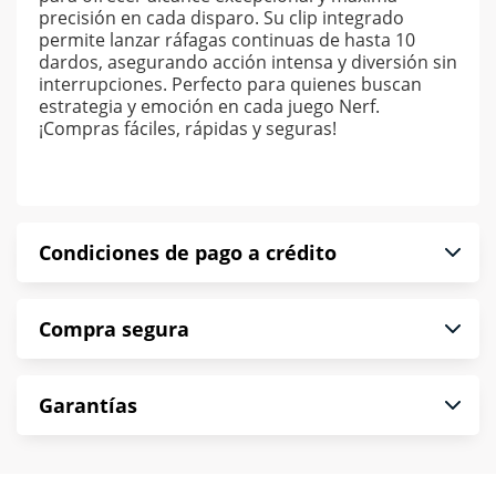
precisión en cada disparo. Su clip integrado
permite lanzar ráfagas continuas de hasta 10
dardos, asegurando acción intensa y diversión sin
interrupciones. Perfecto para quienes buscan
estrategia y emoción en cada juego Nerf.
¡Compras fáciles, rápidas y seguras!
Condiciones de pago a crédito
Precio calculado a 52 semanas abonando
Compra segura
puntualmente. Al finalizar tu compra generas el
2% en monedero electrónico.
En Muebles América te informamos que tu
*Sujeto a aprobación de crédito conforme a
Garantías
compra es segura de principio a fin.
norma de Muebles América.
Protegemos la seguridad de información y
En Muebles América nos interesa tu satisfacción.
comunicación de nuestros clientes.
Si necesitas mayor detalle de tu garantía,