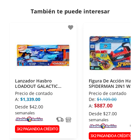
consulta los términos y condiciones
aquí
.
Contamos con:
También te puede interesar
- Certificados de seguridad SSL y Encriptación 3D.
- Sello de confianza correspondiente,
favorite
disposiciones legales y Códigos de Ética de la
Asociación Mexicana de Internet (AIMX).
- Nos encontramos en la lista de socios Activos de
la Asociación de Internet.MX.
Lanzador Hasbro
Figura De Acción Hasbr
LOADOUT GALACTIC
SPIDERMAN 2IN1 WATE
COMMANDER G1580
WEBS BLASTER F7852
Precio de contado
Precio de contado
A:
$1,339.00
De:
$1,109.00
$887.00
A:
Desde
$42.00
semanales
Desde
$27.00
semanales
3X2 PAGANDO A CRÉDITO
3X2 PAGANDO A CRÉDITO