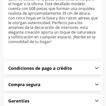
el hogar o la oficina. Este detallado modelo
cuenta con 608 piezas que forman una orquídea
realista de aproximadamente 39 cm de altura,
con cinco hojas en la base y dos raíces aéreas que
le otorgan autenticidad. Perfecto para los
amantes de la decoración de interiores, esta
elegante creación aporta un toque de naturaleza
y sofisticación en cualquier espacio. ¡Recibe en la
comodidad de tu hogar!
Condiciones de pago a crédito
Precio calculado a 52 semanas abonando
Compra segura
puntualmente. Al finalizar tu compra generas el
2% en monedero electrónico.
En Muebles América te informamos que tu
*Sujeto a aprobación de crédito conforme a
Garantías
compra es segura de principio a fin.
norma de Muebles América.