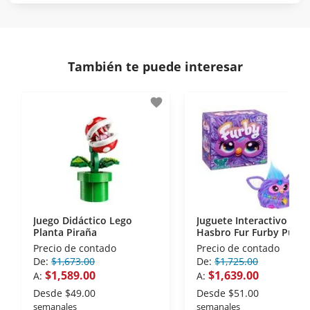
Protegemos la seguridad de información y
En Muebles América nos interesa tu satisfacción.
comunicación de nuestros clientes.
Si necesitas mayor detalle de tu garantía,
consulta los términos y condiciones
aquí
.
Contamos con:
También te puede interesar
- Certificados de seguridad SSL y Encriptación 3D.
- Sello de confianza correspondiente,
favorite
disposiciones legales y Códigos de Ética de la
Asociación Mexicana de Internet (AIMX).
- Nos encontramos en la lista de socios Activos de
la Asociación de Internet.MX.
Juego Didáctico Lego
Juguete Interactivo
Planta Piraña
Hasbro Fur Furby Purpl
Precio de contado
Precio de contado
De:
$1,673.00
De:
$1,725.00
$1,589.00
$1,639.00
A:
A:
Desde
$49.00
Desde
$51.00
semanales
semanales