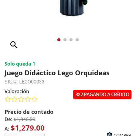
zoom_in
Solo queda 1
Juego Didáctico Lego Orquideas
SKU#: LEGO00033
Valoración
3X2 PAGANDO A CRÉDITO
Precio de contado
De:
$1,346.00
$1,279.00
A:
COMPRA