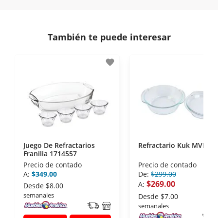
En Muebles América nos interesa tu satisfacción.
comunicación de nuestros clientes.
Si necesitas mayor detalle de tu garantía,
consulta los términos y condiciones
aquí
.
Contamos con:
También te puede interesar
- Certificados de seguridad SSL y Encriptación 3D.
- Sello de confianza correspondiente,
favorite
disposiciones legales y Códigos de Ética de la
Asociación Mexicana de Internet (AIMX).
- Nos encontramos en la lista de socios Activos de
la Asociación de Internet.MX.
Juego De Refractarios
Refractario Kuk MVKT-0
Franilia 1714557
Precio de contado
Precio de contado
A:
$349.00
De:
$299.00
$269.00
A:
Desde
$8.00
semanales
Desde
$7.00
semanales