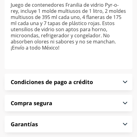
Juego de contenedores Franilia de vidrio Pyr-o-
rey, incluye 1 molde multiusos de 1 litro, 2 moldes
multiusos de 395 ml cada uno, 4 flaneras de 175
ml cada una y 7 tapas de plástico rojas. Estos
utensilios de vidrio son aptos para horno,
microondas, refrigerador y congelador. No
absorben olores ni sabores y no se manchan.
¡Envío a todo México!
Condiciones de pago a crédito
Precio calculado a 52 semanas abonando
Compra segura
puntualmente. Al finalizar tu compra generas el
2% en monedero electrónico.
En Muebles América te informamos que tu
*Sujeto a aprobación de crédito conforme a
Garantías
compra es segura de principio a fin.
norma de Muebles América.
Protegemos la seguridad de información y