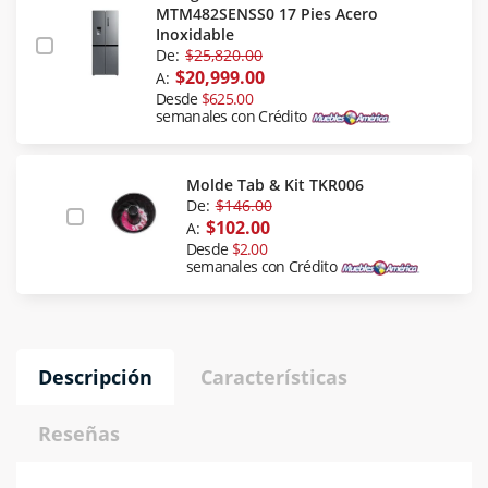
MTM482SENSS0 17 Pies Acero
Inoxidable
De:
$25,820.00
$20,999.00
A:
Desde
$625.00
semanales con Crédito
Molde Tab & Kit TKR006
De:
$146.00
$102.00
A:
Desde
$2.00
semanales con Crédito
Descripción
Características
Reseñas