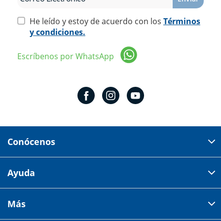
He leído y estoy de acuerdo con los
Términos
y condiciones.
Escríbenos por WhatsApp
Conócenos
Domicilio del corporativo:
Ayuda
Av 18 de marzo # 309. Colonia la Nogalera.
Código postal 44470 Guadalajara, Jalisco, México
Cómo comprar
Más
Tiendas
Credilana