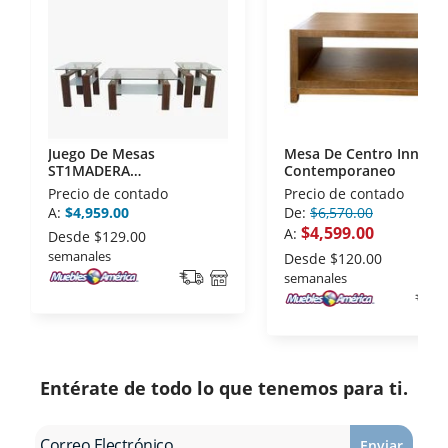
Asociación Mexicana de Internet (AIMX).
- Nos encontramos en la lista de socios Activos de
la Asociación de Internet.MX.
Juego De Mesas
Mesa De Centro Inna
ST1MADERA
Contemporaneo
Contemporaneo
Precio de contado
Precio de contado
A:
$4,959.00
De:
$6,570.00
$4,599.00
A:
Desde
$129.00
semanales
Desde
$120.00
semanales
Entérate de todo lo que tenemos para ti.
Enviar