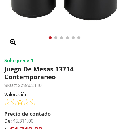
zoom_in
Solo queda 1
Juego De Mesas 13714
Contemporaneo
SKU#: 228A02110
Valoración
Precio de contado
De:
$5,311.00
$4,249.00