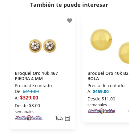
También te puede interesar
- Certificados de seguridad SSL y Encriptación 3D.
- Sello de confianza correspondiente,
favorite
disposiciones legales y Códigos de Ética de la
Asociación Mexicana de Internet (AIMX).
- Nos encontramos en la lista de socios Activos de
la Asociación de Internet.MX.
Broquel Oro 10k 467
Broquel Oro 10k B2149
PIEDRA 4 MM
BOLA
Precio de contado
Precio de contado
De:
$411.00
A:
$459.00
$329.00
A:
Desde
$11.00
semanales
Desde
$8.00
semanales