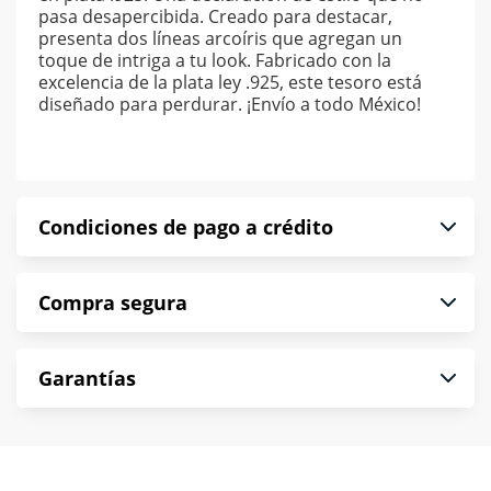
pasa desapercibida. Creado para destacar,
presenta dos líneas arcoíris que agregan un
toque de intriga a tu look. Fabricado con la
excelencia de la plata ley .925, este tesoro está
diseñado para perdurar. ¡Envío a todo México!
Condiciones de pago a crédito
Precio calculado a 52 semanas abonando
Compra segura
puntualmente. Al finalizar tu compra generas el
2% en monedero electrónico.
En Muebles América te informamos que tu
*Sujeto a aprobación de crédito conforme a
Garantías
compra es segura de principio a fin.
norma de Muebles América.
Protegemos la seguridad de información y
En Muebles América nos interesa tu satisfacción.
comunicación de nuestros clientes.
Si necesitas mayor detalle de tu garantía,
consulta los términos y condiciones
aquí
.
Contamos con: