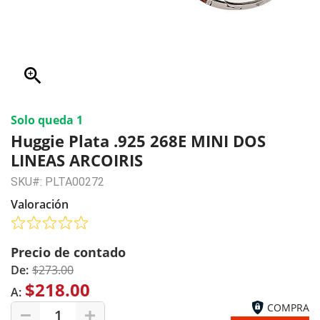
zoom_in
Solo queda 1
Huggie Plata .925 268E MINI DOS
LINEAS ARCOIRIS
SKU#: PLTA00272
Valoración
Precio de contado
De:
$273.00
$218.00
A:
COMPRA
1