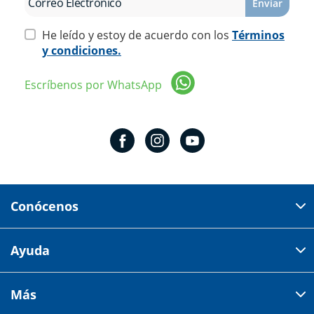
Enviar
He leído y estoy de acuerdo con los
Términos
y condiciones.
Escríbenos por WhatsApp
Conócenos
Domicilio del corporativo:
Ayuda
Av 18 de marzo # 309. Colonia la Nogalera.
Código postal 44470 Guadalajara, Jalisco, México
Cómo comprar
Más
Tiendas
Credilana