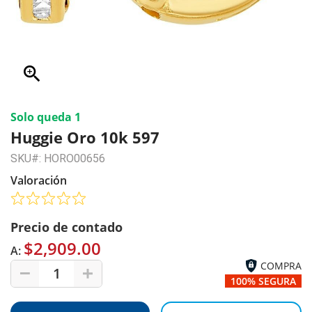
zoom_in
Solo queda 1
Huggie Oro 10k 597
SKU#: HORO00656
Valoración
Precio de contado
$2,909.00
A:
COMPRA
1
100% SEGURA