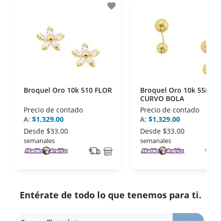
favorite
disposiciones legales y Códigos de Ética de la
Asociación Mexicana de Internet (AIMX).
- Nos encontramos en la lista de socios Activos de
la Asociación de Internet.MX.
Broquel Oro 10k 510 FLOR
Broquel Oro 10k 558
CURVO BOLA
Precio de contado
Precio de contado
A:
$1,329.00
A:
$1,329.00
Desde
$33.00
Desde
$33.00
semanales
semanales
Entérate de todo lo que tenemos para ti.