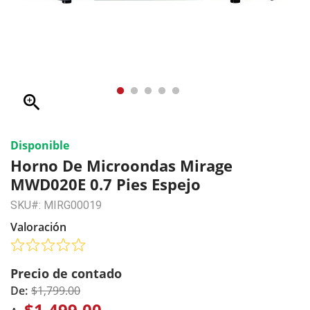
zoom_in
Disponible
Horno De Microondas Mirage
MWD020E 0.7 Pies Espejo
SKU#: MIRG00019
Valoración
Precio de contado
De:
$1,799.00
$1,499.00