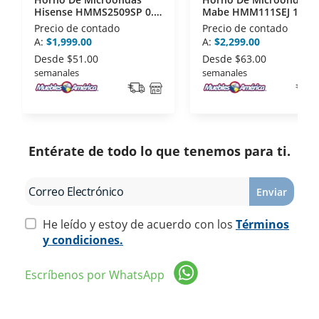
Hisense HMMS2509SP 0.9
Mabe HMM111SEJ 1.1 Pi
Pies Plata
Espejo
Precio de contado
Precio de contado
A:
$1,999.00
A:
$2,299.00
Desde
$51.00
Desde
$63.00
semanales
semanales
Entérate de todo lo que tenemos para ti.
Enviar
He leído y estoy de acuerdo con los
Términos
y condiciones.
Escríbenos por WhatsApp