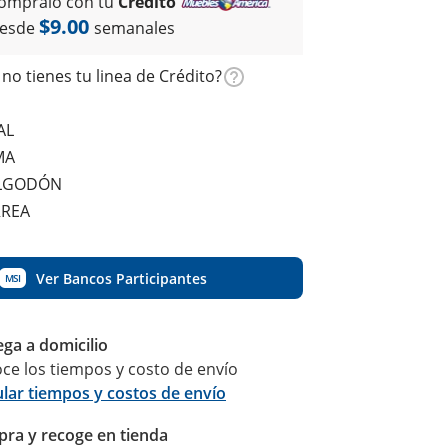
ómpralo con tu
Crédito
$9.00
esde
semanales
no tienes tu linea de Crédito?
AL
MA
ALGODÓN
RREA
Ver Bancos Participantes
MSI
ega a domicilio
ce los tiempos y costo de envío
ular tiempos y costos de envío
ra y recoge en tienda
Calcular