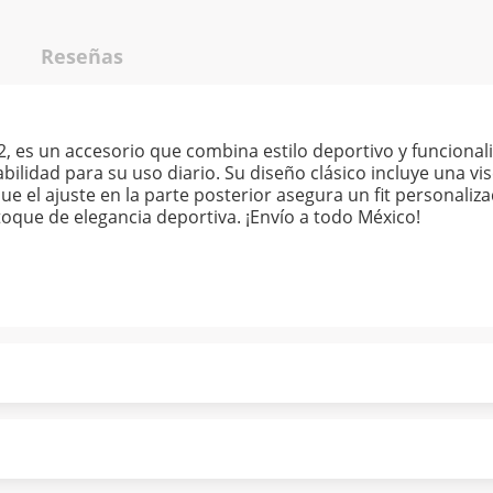
Reseñas
es un accesorio que combina estilo deportivo y funcional
bilidad para su uso diario. Su diseño clásico incluye una v
ue el ajuste en la parte posterior asegura un fit personaliz
oque de elegancia deportiva. ¡Envío a todo México!
ndo puntualmente. Al finalizar tu compra generas el 2% en
forme a norma de Muebles América.