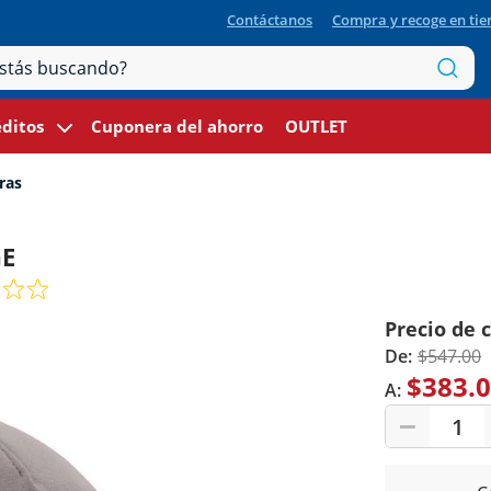
Contáctanos
Compra y recoge en ti
ditos
Cuponera del ahorro
OUTLET
ras
GE
Precio de 
De:
$547.00
$383.
A:
1