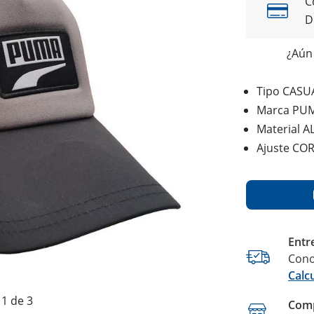
C
D
¿Aún 
Tipo CASU
Marca PU
Material 
Ajuste CO
Entr
Cono
Calc
1 de 3
Comp