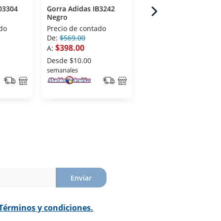
03304
Gorra Adidas IB3242
Gorra Nike FB5682100
Negro
Blanco
do
Precio de contado
Precio de contado
De:
$569.00
A:
$649.00
$398.00
A:
Desde
$20.00
semanales
Desde
$10.00
semanales
Enviar
Términos y condiciones.