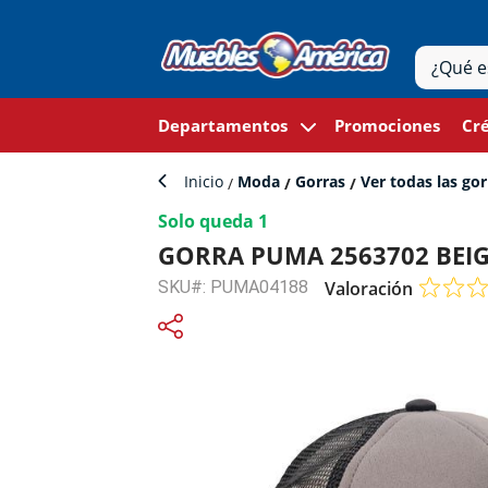
Departamentos
Promociones
Cré
Inicio
Moda
Gorras
Ver todas las gor
Solo queda 1
GORRA PUMA 2563702 BEI
SKU#: PUMA04188
Valoración