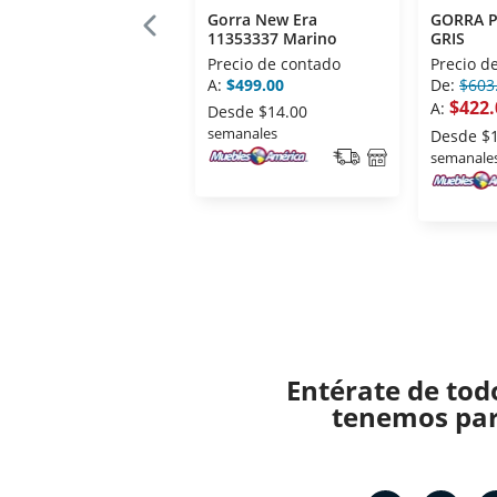
Gorra New Era
GORRA P
11353337 Marino
GRIS
Precio de contado
Precio d
A:
$499.00
De:
$603
$422.
A:
Desde
$14.00
semanales
Desde
$
semanale
Entérate de tod
tenemos para