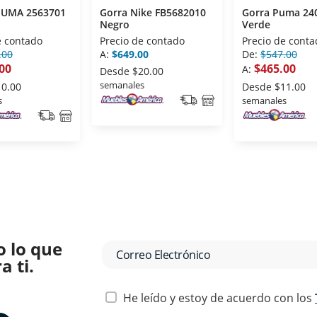
UMA 2563701
Gorra Nike FB5682010
Gorra Puma 24
Negro
Verde
e contado
Precio de contado
Precio de conta
.00
A:
$649.00
De:
$547.00
00
$465.00
A:
Desde
$20.00
semanales
10.00
Desde
$11.00
s
semanales
o lo que
 ti.
He leído y estoy de acuerdo con los