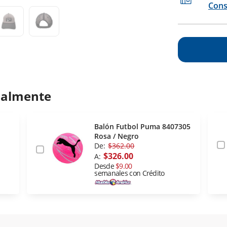
Cons
ualmente
Balón Futbol Puma 8407305
Rosa / Negro
De:
$362.00
$326.00
A:
Desde
$9.00
semanales con Crédito