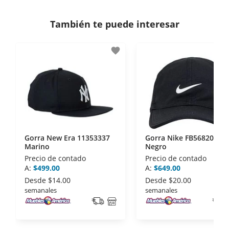
Si necesitas mayor detalle de tu garantía,
consulta los términos y condiciones
aquí
.
Contamos con:
También te puede interesar
- Certificados de seguridad SSL y Encriptación 3D.
- Sello de confianza correspondiente,
favorite
disposiciones legales y Códigos de Ética de la
Asociación Mexicana de Internet (AIMX).
- Nos encontramos en la lista de socios Activos de
la Asociación de Internet.MX.
Gorra New Era 11353337
Gorra Nike FB5682010
Marino
Negro
Precio de contado
Precio de contado
A:
$499.00
A:
$649.00
Desde
$14.00
Desde
$20.00
semanales
semanales