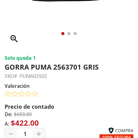
zoom_in
Solo queda 1
GORRA PUMA 2563701 GRIS
SKU#: PUMA03502
Valoración
Precio de contado
De:
$603.00
$422.00
A:
COMPRA
1
100% SEGURA