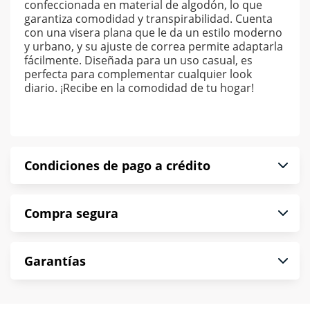
confeccionada en material de algodón, lo que
garantiza comodidad y transpirabilidad. Cuenta
con una visera plana que le da un estilo moderno
y urbano, y su ajuste de correa permite adaptarla
fácilmente. Diseñada para un uso casual, es
perfecta para complementar cualquier look
diario. ¡Recibe en la comodidad de tu hogar!
Condiciones de pago a crédito
Precio calculado a 52 semanas abonando
Compra segura
puntualmente. Al finalizar tu compra generas el
2% en monedero electrónico.
En Muebles América te informamos que tu
*Sujeto a aprobación de crédito conforme a
Garantías
compra es segura de principio a fin.
norma de Muebles América.
Protegemos la seguridad de información y
En Muebles América nos interesa tu satisfacción.
comunicación de nuestros clientes.