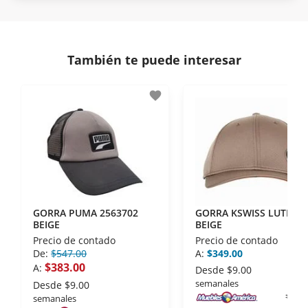
Protegemos la seguridad de información y
En Muebles América nos interesa tu satisfacción.
comunicación de nuestros clientes.
Si necesitas mayor detalle de tu garantía,
consulta los términos y condiciones
aquí
.
Contamos con:
También te puede interesar
- Certificados de seguridad SSL y Encriptación 3D.
- Sello de confianza correspondiente,
favorite
disposiciones legales y Códigos de Ética de la
Asociación Mexicana de Internet (AIMX).
- Nos encontramos en la lista de socios Activos de
la Asociación de Internet.MX.
GORRA PUMA 2563702
GORRA KSWISS LUTHOR
BEIGE
BEIGE
Precio de contado
Precio de contado
De:
$547.00
A:
$349.00
$383.00
A:
Desde
$9.00
semanales
Desde
$9.00
semanales