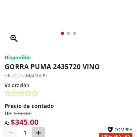
zoom_in
Disponible
GORRA PUMA 2435720 VINO
SKU#: PUMA03499
Valoración
Precio de contado
De:
$383.00
$345.00
A:
COMPRA
1
100% SEGURA