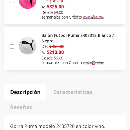
De:
$362.00
$326.00
A:
Desde
$9.00
semanales con Crédito
Balón Futbol Puma 8407312 Blanco /
Negro
De:
$350.00
$210.00
A:
Desde
$6.00
semanales con Crédito
Descripción
Características
Reseñas
Gorra Puma modelo 2435720 en color vino.