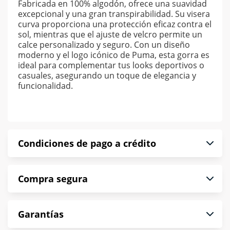
Fabricada en 100% algodón, ofrece una suavidad
excepcional y una gran transpirabilidad. Su visera
curva proporciona una protección eficaz contra el
sol, mientras que el ajuste de velcro permite un
calce personalizado y seguro. Con un diseño
moderno y el logo icónico de Puma, esta gorra es
ideal para complementar tus looks deportivos o
casuales, asegurando un toque de elegancia y
funcionalidad.
Condiciones de pago a crédito
Precio calculado a 52 semanas abonando
Compra segura
puntualmente. Al finalizar tu compra generas el
2% en monedero electrónico.
En Muebles América te informamos que tu
*Sujeto a aprobación de crédito conforme a
Garantías
compra es segura de principio a fin.
norma de Muebles América.