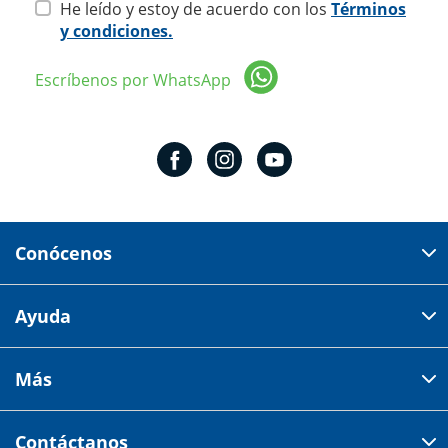
He leído y estoy de acuerdo con los
Términos
y condiciones.
Escríbenos por WhatsApp
Conócenos
Domicilio del corporativo:
Ayuda
Av 18 de marzo # 309. Colonia la Nogalera.
Código postal 44470 Guadalajara, Jalisco, México
Cómo comprar
Más
Tiendas
Credilana
Facturación electrónica
Aviso de privacidad
Centro de ayuda
Contáctanos