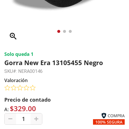
zoom_in
Solo queda 1
Gorra New Era 13105455 Negro
SKU#: NERA00146
Valoración
Precio de contado
$329.00
A:
COMPRA
1
100% SEGURA