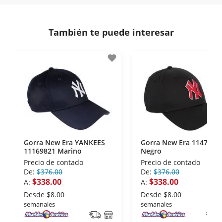
comunicación de nuestros clientes.
Si necesitas mayor detalle de tu garantía,
consulta los términos y condiciones
aquí
.
Contamos con:
También te puede interesar
- Certificados de seguridad SSL y Encriptación 3D.
- Sello de confianza correspondiente,
favorite
disposiciones legales y Códigos de Ética de la
Asociación Mexicana de Internet (AIMX).
- Nos encontramos en la lista de socios Activos de
la Asociación de Internet.MX.
Gorra New Era YANKEES
Gorra New Era 1147589
11169821 Marino
Negro
Precio de contado
Precio de contado
De:
$376.00
De:
$376.00
$338.00
$338.00
A:
A:
Desde
$8.00
Desde
$8.00
semanales
semanales