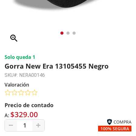
zoom_in
Solo queda 1
Gorra New Era 13105455 Negro
SKU#: NERA00146
Valoración
Precio de contado
$329.00
A:
COMPRA
1
100% SEGURA