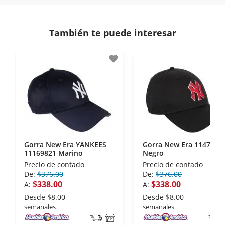
comunicación de nuestros clientes.
Si necesitas mayor detalle de tu garantía,
consulta los términos y condiciones
aquí
.
Contamos con:
También te puede interesar
- Certificados de seguridad SSL y Encriptación 3D.
- Sello de confianza correspondiente,
favorite
disposiciones legales y Códigos de Ética de la
Asociación Mexicana de Internet (AIMX).
- Nos encontramos en la lista de socios Activos de
la Asociación de Internet.MX.
Gorra New Era YANKEES
Gorra New Era 1147589
11169821 Marino
Negro
Precio de contado
Precio de contado
De:
$376.00
De:
$376.00
$338.00
$338.00
A:
A:
Desde
$8.00
Desde
$8.00
semanales
semanales