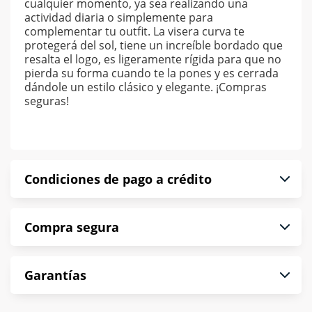
cualquier momento, ya sea realizando una
actividad diaria o simplemente para
complementar tu outfit. La visera curva te
protegerá del sol, tiene un increíble bordado que
resalta el logo, es ligeramente rígida para que no
pierda su forma cuando te la pones y es cerrada
dándole un estilo clásico y elegante. ¡Compras
seguras!
Condiciones de pago a crédito
Precio calculado a 52 semanas abonando
Compra segura
puntualmente. Al finalizar tu compra generas el
2% en monedero electrónico.
En Muebles América te informamos que tu
*Sujeto a aprobación de crédito conforme a
Garantías
compra es segura de principio a fin.
norma de Muebles América.
Protegemos la seguridad de información y
En Muebles América nos interesa tu satisfacción.