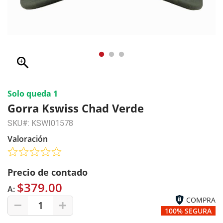
zoom_in
Solo queda 1
Gorra Kswiss Chad Verde
SKU#: KSWI01578
Valoración
Precio de contado
$379.00
A:
COMPRA
1
100% SEGURA