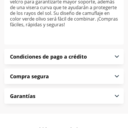
velcro para garantizarte mayor soporte, además
de una visera curva que te ayudarán a protegerte
de los rayos del sol. Su diseño de camuflaje en
color verde olivo será fácil de combinar. ¡Compras
fáciles, rápidas y seguras!
Condiciones de pago a crédito
Precio calculado a 52 semanas abonando
Compra segura
puntualmente. Al finalizar tu compra generas el
2% en monedero electrónico.
En Muebles América te informamos que tu
*Sujeto a aprobación de crédito conforme a
Garantías
compra es segura de principio a fin.
norma de Muebles América.
Protegemos la seguridad de información y
En Muebles América nos interesa tu satisfacción.
comunicación de nuestros clientes.
Si necesitas mayor detalle de tu garantía,
consulta los términos y condiciones
aquí
.
Contamos con: