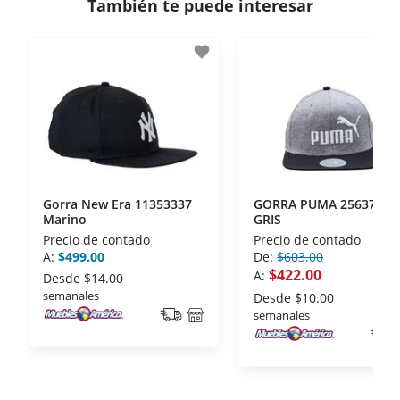
También te puede interesar
- Certificados de seguridad SSL y Encriptación 3D.
- Sello de confianza correspondiente,
favorite
disposiciones legales y Códigos de Ética de la
Asociación Mexicana de Internet (AIMX).
- Nos encontramos en la lista de socios Activos de
la Asociación de Internet.MX.
Gorra New Era 11353337
GORRA PUMA 2563701
Marino
GRIS
Precio de contado
Precio de contado
A:
$499.00
De:
$603.00
$422.00
A:
Desde
$14.00
semanales
Desde
$10.00
semanales