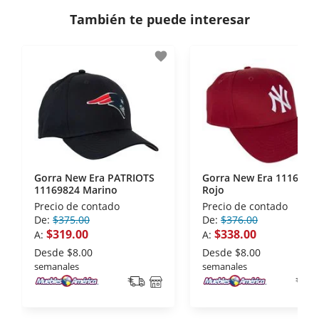
consulta los términos y condiciones
aquí
.
Contamos con:
También te puede interesar
- Certificados de seguridad SSL y Encriptación 3D.
- Sello de confianza correspondiente,
favorite
disposiciones legales y Códigos de Ética de la
Asociación Mexicana de Internet (AIMX).
- Nos encontramos en la lista de socios Activos de
la Asociación de Internet.MX.
Gorra New Era PATRIOTS
Gorra New Era 1116982
11169824 Marino
Rojo
Precio de contado
Precio de contado
De:
$375.00
De:
$376.00
$319.00
$338.00
A:
A:
Desde
$8.00
Desde
$8.00
semanales
semanales