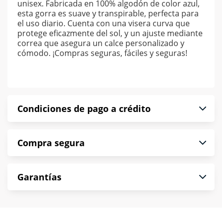
unisex. Fabricada en 100% algodón de color azul,
esta gorra es suave y transpirable, perfecta para
el uso diario. Cuenta con una visera curva que
protege eficazmente del sol, y un ajuste mediante
correa que asegura un calce personalizado y
cómodo. ¡Compras seguras, fáciles y seguras!
Condiciones de pago a crédito
Precio calculado a 52 semanas abonando
Compra segura
puntualmente. Al finalizar tu compra generas el
2% en monedero electrónico.
En Muebles América te informamos que tu
*Sujeto a aprobación de crédito conforme a
Garantías
compra es segura de principio a fin.
norma de Muebles América.
Protegemos la seguridad de información y
En Muebles América nos interesa tu satisfacción.
comunicación de nuestros clientes.
Si necesitas mayor detalle de tu garantía,