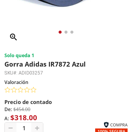
zoom_in
Solo queda 1
Gorra Adidas IR7872 Azul
SKU#: ADID03257
Valoración
Precio de contado
De:
$454.00
$318.00
A:
COMPRA
1
100% SEGURA