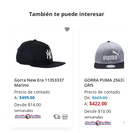
Si necesitas mayor detalle de tu garantía,
consulta los términos y condiciones
aquí
.
Contamos con:
También te puede interesar
- Certificados de seguridad SSL y Encriptación 3D.
- Sello de confianza correspondiente,
favorite
disposiciones legales y Códigos de Ética de la
Asociación Mexicana de Internet (AIMX).
- Nos encontramos en la lista de socios Activos de
la Asociación de Internet.MX.
Gorra New Era 11353337
GORRA PUMA 2563701
Marino
GRIS
Precio de contado
Precio de contado
A:
$499.00
De:
$603.00
$422.00
A:
Desde
$14.00
semanales
Desde
$10.00
semanales