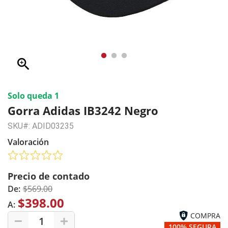
zoom_in
Solo queda 1
Gorra Adidas IB3242 Negro
SKU#: ADID03235
Valoración
Precio de contado
De:
$569.00
$398.00
A:
COMPRA
1
100% SEGURA