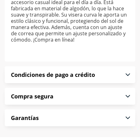
accesorio casual ideal para el día a día. Está
fabricada en material de algodón, lo que la hace
suave y transpirable. Su visera curva le aporta un
estilo clásico y funcional, protegiendo del sol de
manera efectiva. Además, cuenta con un ajuste
de correa que permite un ajuste personalizado y
cómodo. ¡Compra en línea!
Condiciones de pago a crédito
Precio calculado a 52 semanas abonando
Compra segura
puntualmente. Al finalizar tu compra generas el
2% en monedero electrónico.
En Muebles América te informamos que tu
*Sujeto a aprobación de crédito conforme a
Garantías
compra es segura de principio a fin.
norma de Muebles América.
Protegemos la seguridad de información y
En Muebles América nos interesa tu satisfacción.
comunicación de nuestros clientes.