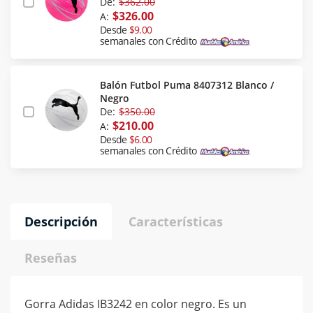
De:
$362.00
$326.00
A:
Desde
$9.00
semanales con Crédito
Balón Futbol Puma 8407312 Blanco /
Negro
De:
$350.00
$210.00
A:
Desde
$6.00
semanales con Crédito
Descripción
Características
Reseñas
Gorra Adidas IB3242 en color negro. Es un