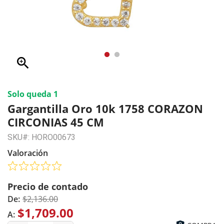
zoom_in
Solo queda 1
Gargantilla Oro 10k 1758 CORAZON
CIRCONIAS 45 CM
SKU#: HORO00673
Valoración
Precio de contado
De:
$2,136.00
$1,709.00
A: