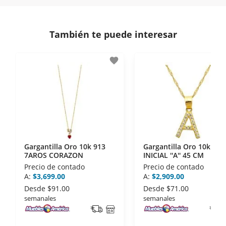
En Muebles América nos interesa tu satisfacción.
comunicación de nuestros clientes.
Si necesitas mayor detalle de tu garantía,
consulta los términos y condiciones
aquí
.
Contamos con:
También te puede interesar
- Certificados de seguridad SSL y Encriptación 3D.
- Sello de confianza correspondiente,
favorite
disposiciones legales y Códigos de Ética de la
Asociación Mexicana de Internet (AIMX).
- Nos encontramos en la lista de socios Activos de
la Asociación de Internet.MX.
Gargantilla Oro 10k 913
Gargantilla Oro 10k 172
7AROS CORAZON
INICIAL ''A'' 45 CM
Precio de contado
Precio de contado
A:
$3,699.00
A:
$2,909.00
Desde
$91.00
Desde
$71.00
semanales
semanales