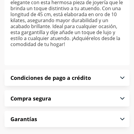
elegante con esta hermosa pieza de joyería que le
brinda un toque distintivo a tu atuendo. Con una
longitud de 45 cm, está elaborada en oro de 10
kilates, asegurando mayor durabilidad y un
acabado brillante. Ideal para cualquier ocasión,
esta gargantilla y dije añade un toque de lujo y
estilo a cualquier atuendo. ¡Adquiérelos desde la
comodidad de tu hogar!
Condiciones de pago a crédito
Precio calculado a 52 semanas abonando
Compra segura
puntualmente. Al finalizar tu compra generas el
2% en monedero electrónico.
En Muebles América te informamos que tu
*Sujeto a aprobación de crédito conforme a
Garantías
compra es segura de principio a fin.
norma de Muebles América.
Protegemos la seguridad de información y