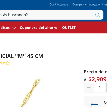
Contáctanos
Compra y recoge en ti
ditos
Cuponera del ahorro
OUTLET
ICIAL ''M'' 45 CM
Precio de 
$2,909
A:
1
C