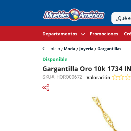
Departamentos
Promociones
Cré
Inicio
Moda
Joyería
Gargantillas
Disponible
Gargantilla Oro 10k 1734 IN
SKU#: HORO00672
Valoración