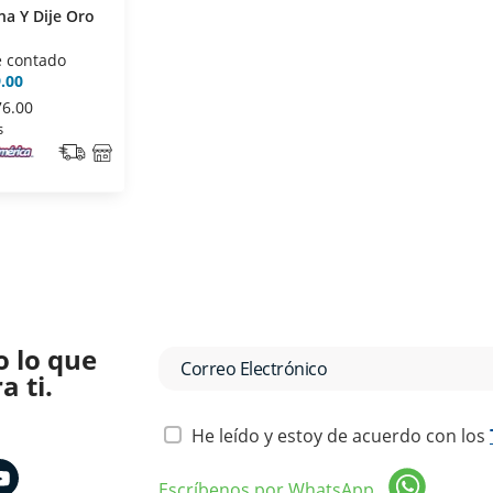
na Y Dije Oro
e contado
.00
76.00
s
o lo que
 ti.
He leído y estoy de acuerdo con los
Escríbenos por WhatsApp