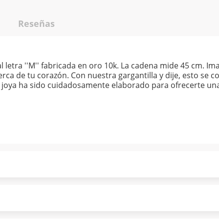
Reseñas
al letra ''M'' fabricada en oro 10k. La cadena mide 45 cm. I
erca de tu corazón. Con nuestra gargantilla y dije, esto se c
joya ha sido cuidadosamente elaborado para ofrecerte una p
ndo puntualmente. Al finalizar tu compra generas el 2% en
forme a norma de Muebles América.