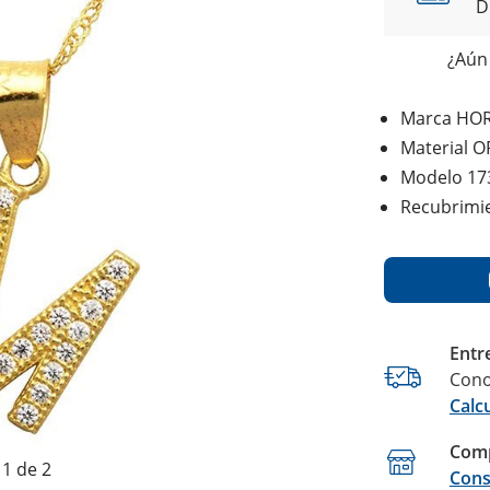
D
¿Aún 
Marca HO
Material 
Modelo 173
Recubrimi
Entr
Cono
Calc
Comp
1 de 2
Cons