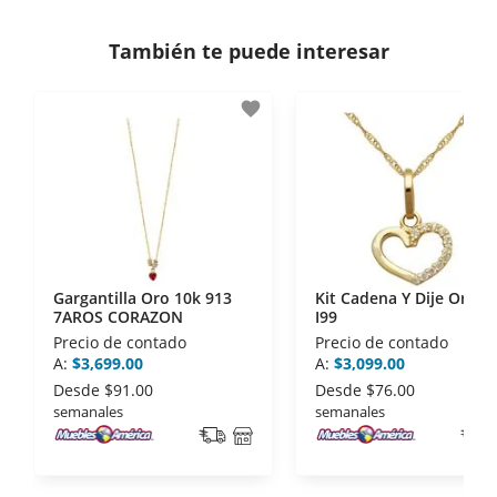
Si necesitas mayor detalle de tu garantía,
consulta los términos y condiciones
aquí
.
Contamos con:
También te puede interesar
- Certificados de seguridad SSL y Encriptación 3D.
- Sello de confianza correspondiente,
favorite
disposiciones legales y Códigos de Ética de la
Asociación Mexicana de Internet (AIMX).
- Nos encontramos en la lista de socios Activos de
la Asociación de Internet.MX.
Gargantilla Oro 10k 913
Kit Cadena Y Dije Oro 1
7AROS CORAZON
I99
Precio de contado
Precio de contado
A:
$3,699.00
A:
$3,099.00
Desde
$91.00
Desde
$76.00
semanales
semanales