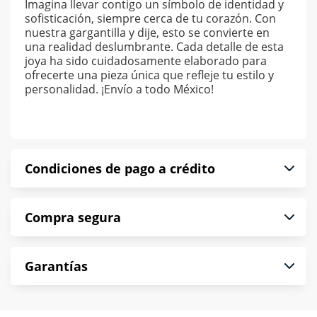
Imagina llevar contigo un símbolo de identidad y
sofisticación, siempre cerca de tu corazón. Con
nuestra gargantilla y dije, esto se convierte en
una realidad deslumbrante. Cada detalle de esta
joya ha sido cuidadosamente elaborado para
ofrecerte una pieza única que refleje tu estilo y
personalidad. ¡Envío a todo México!
Condiciones de pago a crédito
Precio calculado a 52 semanas abonando
Compra segura
puntualmente. Al finalizar tu compra generas el
2% en monedero electrónico.
En Muebles América te informamos que tu
*Sujeto a aprobación de crédito conforme a
Garantías
compra es segura de principio a fin.
norma de Muebles América.
Protegemos la seguridad de información y
En Muebles América nos interesa tu satisfacción.
comunicación de nuestros clientes.