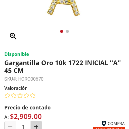
zoom_in
Disponible
Gargantilla Oro 10k 1722 INICIAL ''A''
45 CM
SKU#: HORO00670
Valoración
Precio de contado
$2,909.00
A:
COMPRA
1