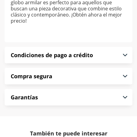
globo armilar es perfecto para aquellos que
buscan una pieza decorativa que combine estilo
clásico y contemporáneo. ¡Obtén ahora el mejor
precio!
Condiciones de pago a crédito
Precio calculado a 52 semanas abonando
Compra segura
puntualmente. Al finalizar tu compra generas el
2% en monedero electrónico.
En Muebles América te informamos que tu
*Sujeto a aprobación de crédito conforme a
Garantías
compra es segura de principio a fin.
norma de Muebles América.
Protegemos la seguridad de información y
En Muebles América nos interesa tu satisfacción.
comunicación de nuestros clientes.
Si necesitas mayor detalle de tu garantía,
consulta los términos y condiciones
aquí
.
Contamos con:
También te puede interesar