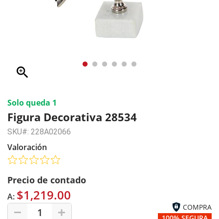
zoom_in
Solo queda 1
Figura Decorativa 28534
SKU#: 228A02066
Valoración
Precio de contado
$1,219.00
A:
COMPRA
1
100% SEGURA