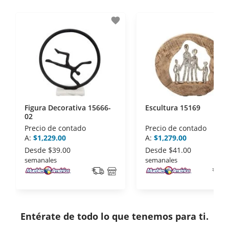
- Certificados de seguridad SSL y Encriptación 3D.
- Sello de confianza correspondiente,
favorite
disposiciones legales y Códigos de Ética de la
Asociación Mexicana de Internet (AIMX).
- Nos encontramos en la lista de socios Activos de
la Asociación de Internet.MX.
Figura Decorativa 15666-
Escultura 15169
02
Precio de contado
Precio de contado
A:
$1,229.00
A:
$1,279.00
Desde
$39.00
Desde
$41.00
semanales
semanales
Entérate de todo lo que tenemos para ti.