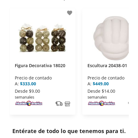
- Certificados de seguridad SSL y Encriptación 3D.
- Sello de confianza correspondiente,
favorite
disposiciones legales y Códigos de Ética de la
Asociación Mexicana de Internet (AIMX).
- Nos encontramos en la lista de socios Activos de
la Asociación de Internet.MX.
Figura Decorativa 18020
Escultura 20438-01
Precio de contado
Precio de contado
A:
$333.00
A:
$449.00
Desde
$9.00
Desde
$14.00
semanales
semanales
Entérate de todo lo que tenemos para ti.