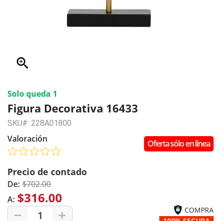
zoom_in
Solo queda 1
Figura Decorativa 16433
SKU#: 228A01800
Valoración
Oferta sólo en línea
Precio de contado
De:
$702.00
$316.00
A:
COMPRA
1
100% SEGURA