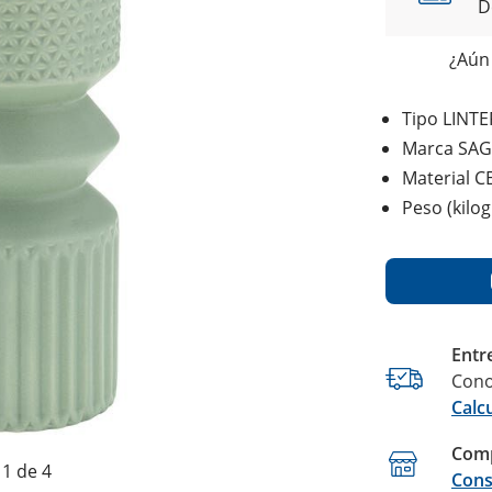
D
¿Aún 
Tipo LINT
Marca SA
Material 
Peso (kilo
Entr
Cono
Calc
Comp
1 de 4
Cons