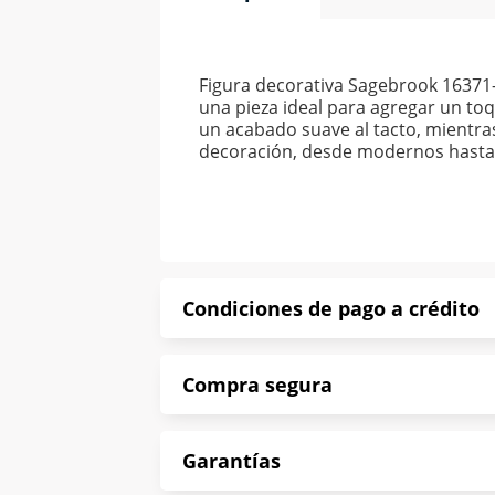
Figura decorativa Sagebrook 16371-
una pieza ideal para agregar un toq
un acabado suave al tacto, mientras
decoración, desde modernos hasta 
Condiciones de pago a crédito
Precio calculado a 52 semanas abona
Compra segura
*Sujeto a aprobación de crédito con
En Muebles América te informamos que
Garantías
Protegemos la seguridad de informac