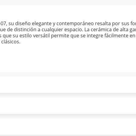
07, su diseño elegante y contemporáneo resalta por sus for
ue de distinción a cualquier espacio. La cerámica de alta ga
 que su estilo versátil permite que se integre fácilmente en
clásicos.
ndo puntualmente. Al finalizar tu compra generas el 2% en
forme a norma de Muebles América.
 tu compra es segura de principio a fin.
ión y comunicación de nuestros clientes.