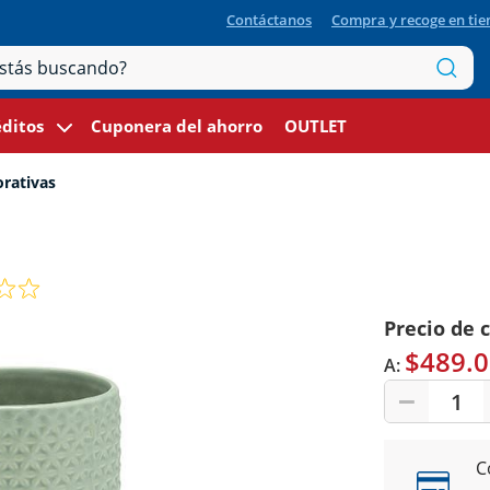
Contáctanos
Compra y recoge en ti
ditos
Cuponera del ahorro
OUTLET
orativas
Precio de 
$489.0
A:
1
C