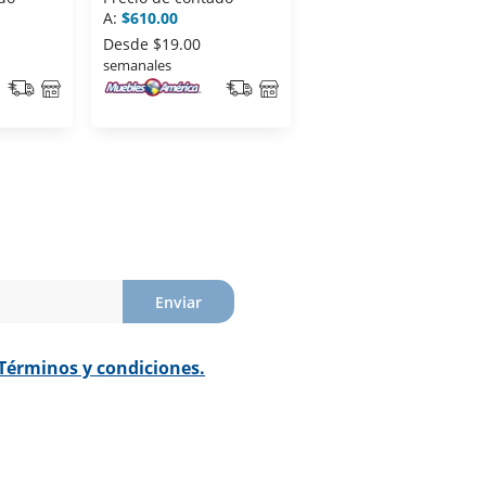
A:
$610.00
A:
$547.00
Desde
$19.00
Desde
$17.00
semanales
semanales
Enviar
Términos y condiciones.