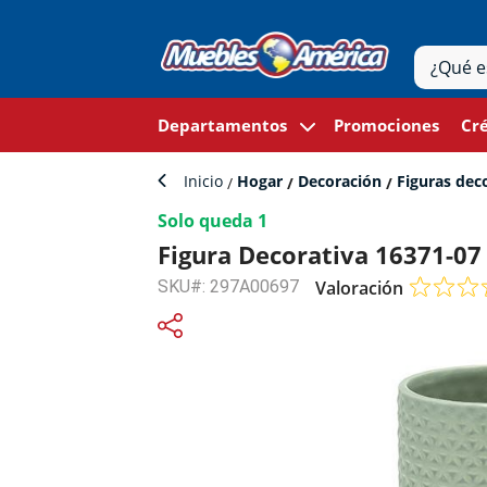
Departamentos
Promociones
Cré
Inicio
Hogar
Decoración
Figuras dec
Solo queda 1
Figura Decorativa 16371-07
SKU#: 297A00697
Valoración