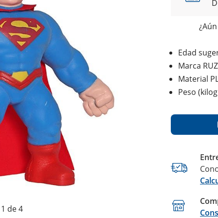
D
¿Aún 
Edad suger
Marca RUZ
Material P
Peso (kilo
Entr
Cono
Calc
Comp
1 de 4
Cons