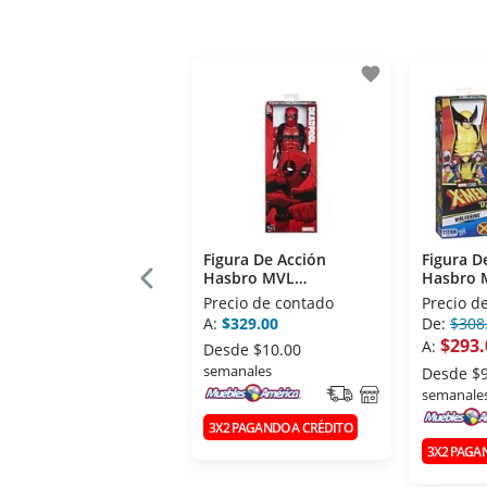
favorite
Figura De Acción
Figura D
Hasbro MVL
Hasbro
DEADPOOL 12 INCH
12IN TI
Precio de contado
Precio d
FIGURE
A:
$329.00
De:
$308
$293.
A:
Desde
$10.00
semanales
Desde
$
semanale
3X2 PAGANDO A CRÉDITO
3X2 PAGA