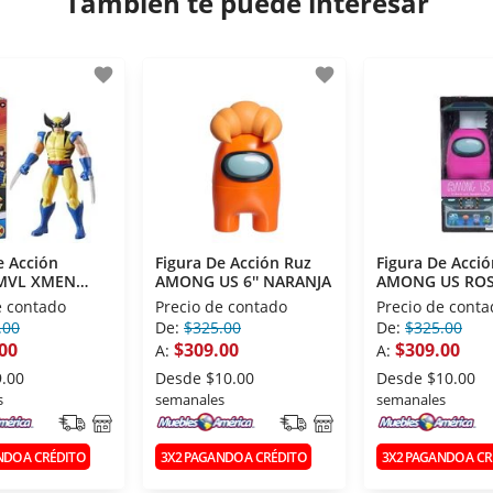
También te puede interesar
favorite
favorite
e Acción
Figura De Acción Ruz
Figura De Acci
 MVL XMEN
AMONG US 6'' NARANJA
AMONG US RO
TAN HERO
172365-W2
e contado
Precio de contado
Precio de conta
.00
De:
$325.00
De:
$325.00
00
$309.00
$309.00
A:
A:
9.00
Desde
$10.00
Desde
$10.00
s
semanales
semanales
NDO A CRÉDITO
3X2 PAGANDO A CRÉDITO
3X2 PAGANDO A CR