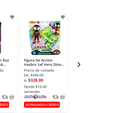
favorite
favorite
fav
ón Ruz
Figura De Acción
Figura De Acción Ruz
SA
Hasbro Saf Hero Dino
AMONG US 6'' AZUL
Webs Miles
do
Precio de contado
Precio de contado
De:
$345.00
De:
$325.00
$328.00
$309.00
A:
A:
Desde
$10.00
Desde
$10.00
semanales
semanales
ÉDITO
3X2 PAGANDO A CRÉDITO
3X2 PAGANDO A CRÉDITO