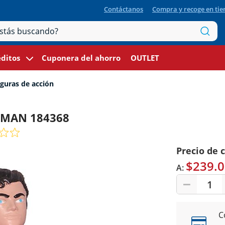
Contáctanos
Compra y recoge en ti
ditos
Cuponera del ahorro
OUTLET
guras de acción
ERMAN 184368
Precio de 
$239.0
A:
1
C