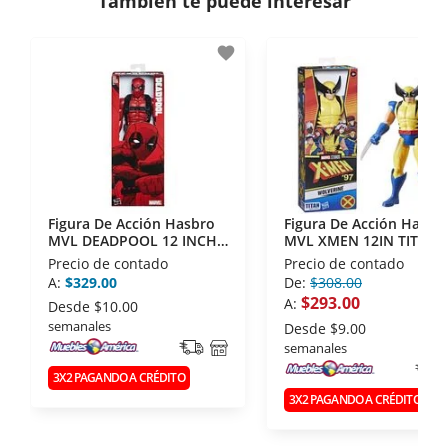
También te puede interesar
- Certificados de seguridad SSL y Encriptación 3D.
- Sello de confianza correspondiente,
favorite
disposiciones legales y Códigos de Ética de la
Asociación Mexicana de Internet (AIMX).
- Nos encontramos en la lista de socios Activos de
la Asociación de Internet.MX.
Figura De Acción Hasbro
Figura De Acción Hasbr
MVL DEADPOOL 12 INCH
MVL XMEN 12IN TITAN
FIGURE
HERO
Precio de contado
Precio de contado
A:
$329.00
De:
$308.00
$293.00
A:
Desde
$10.00
semanales
Desde
$9.00
semanales
3X2 PAGANDO A CRÉDITO
3X2 PAGANDO A CRÉDITO