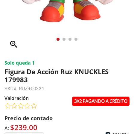
zoom_in
Solo queda 1
Figura De Acción Ruz KNUCKLES
179983
SKU#: RUZ+00321
Valoración
3X2 PAGANDO A CRÉDITO
Precio de contado
$239.00
A: